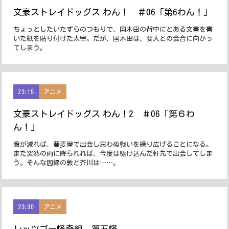
文豪ストレイドッグス わん！ ＃06「第6わん！」
ちょっとしたいたずらのつもりで、国木田の背中にとある文書を書
いた紙を貼り付けた太宰。だが、国木田は、要人との会合に向かっ
てしまう。
23:15
アニメ
文豪ストレイドッグス わん！2 ＃06「第６わ
ん！」
腹が減れば、蕎麦屋で出会し思わぬ戦いを繰り広げることになる。
また突然の雨に降られれば、今度は駆け込んだ軒先で出会してしま
う。そんな因縁の敦と芥川は……。
23:30
アニメ
レッツゴー怪奇組 第五怪