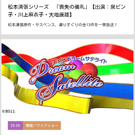
松本清張シリーズ 「喪失の儀礼」【出演：泉ピン
子・川上麻衣子・大地康雄】
松本清張原作・サスペンス、選りすぐりの全13作を一挙放送！
20:58
情報／ワイドショー