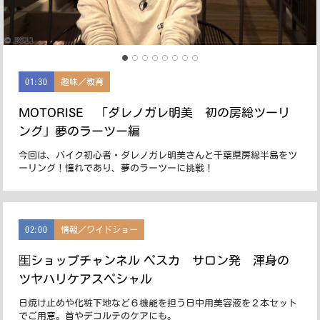
01:30
趣味／教育
MOTORISE 「ダレノガレ明美 初の房総ツーリ
ング」夢のラーツー編
今回は、バイク初心者・ダレノガレ明美さんと千葉県房総半島をツ
ーリング！憧れであり、夢のラーツーに挑戦！
02:00
情報／ワイドショー
🈢ショップチャンネル ペスカ サロン発 渾身の
ツヤハリケアスペシャル
日焼け止めや化粧下地など６機能を担う日中用美容液を２本セット
でご用意。首やデコルテのケアにも。