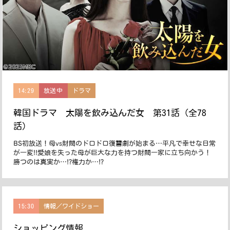
14:29
放送中
ドラマ
韓国ドラマ 太陽を飲み込んだ女 第31話（全78
話）
BS初放送！母vs財閥のドロドロ復讐劇が始まる…平凡で幸せな日常
が一変!!愛娘を失った母が巨大な力を持つ財閥一家に立ち向かう！
勝つのは真実か…!?権力か…!?
15:30
情報／ワイドショー
ショッピング情報