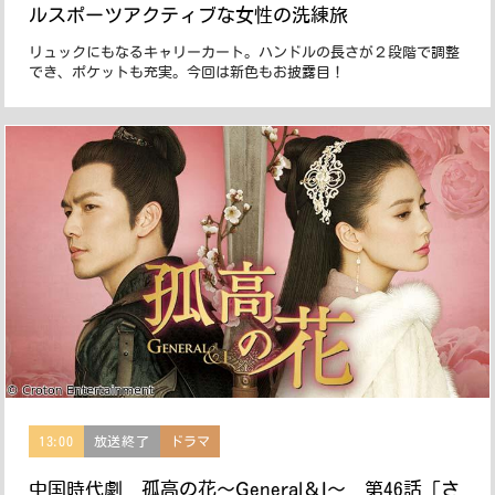
ルスポーツアクティブな女性の洗練旅
リュックにもなるキャリーカート。ハンドルの長さが２段階で調整
でき、ポケットも充実。今回は新色もお披露目！
13:00
放送終了
ドラマ
中国時代劇 孤高の花〜General＆I〜 第46話「さ