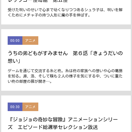
受けた呪いのせいで心まで幼くなりつつあるシュラ子は、呪いを解
くためにメチャ子の持つ人形に魔の手を伸ばす。
00:00
アニメ
うちの弟どもがすみません 第６話「きょうだいの
想い」
ゲームを通じて交流する糸と柊。糸は柊の家族への想いや心の葛藤
を知る。源、洛、そして類も２人の様子を気にする中、ついに重た
い柊の部屋の扉が開き…。
00:30
アニメ
『ジョジョの奇妙な冒険』アニメーションシリー
ズ エピソード総選挙セレクション放送