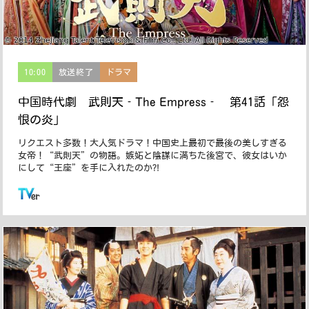
10:00
放送終了
ドラマ
中国時代劇 武則天‐The Empress‐ 第41話「怨
恨の炎」
リクエスト多数！大人気ドラマ！中国史上最初で最後の美しすぎる
女帝！“武則天”の物語。嫉妬と陰謀に満ちた後宮で、彼女はいか
にして“王座”を手に入れたのか?!
この番組はTVerで配信しています