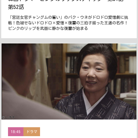
第52話
「宮廷女官チャングムの誓い」のパク・ウネがドロドロ愛憎劇に挑
戦！色褪せないドロドロ×愛憎×復讐の三拍子揃った王道の名作！
ピンクのリップを武器に静かな復讐が始まる
18:45
ドラマ