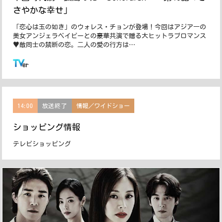
さやかな幸せ」
「恋心は玉の如き」のウォレス・チョンが登場！今回はアジア一の
美女アンジェラベイビーとの豪華共演で贈る大ヒットラブロマンス
♥敵同士の禁断の恋。二人の愛の行方は…
この番組はTVerで配信しています
14:00
放送終了
情報／ワイドショー
ショッピング情報
テレビショッピング