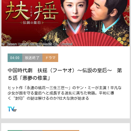
04:00
放送終了
ドラマ
中国時代劇 扶揺（フーヤオ）〜伝説の皇后〜 第
５話「悪夢の修業」
ヒット作「永遠の桃花〜三生三世〜」のヤン・ミーが主演！平凡な
少女が国を守る皇后へと成長する波乱に満ちた物語。平和に導
く“封印”の謎は解けるのか?壮大な旅が始まる
この番組はTVerで配信しています