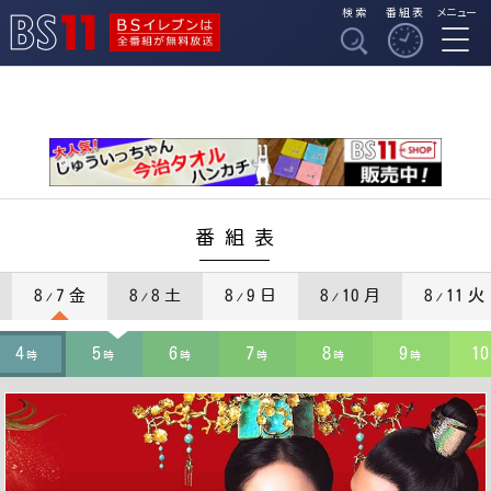
検索
番組表
メニュー
BSイレブンは全番組
BS11
が無料放送
番組表
8
7 金
8
8 土
8
9 日
8
10 月
8
11 火
/
/
/
/
/
4
5
6
7
8
9
10
時
時
時
時
時
時