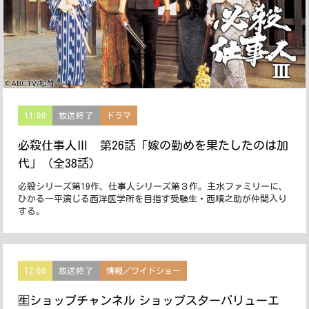
11:00
放送終了
ドラマ
必殺仕事人Ⅲ 第26話「嫁の勤めを果たしたのは加
代」（全38話）
必殺シリーズ第19作、仕事人シリーズ第３作。主水ファミリーに、
ひかる一平演じる西洋医学所を目指す受験生・西順之助が仲間入り
する。
12:00
放送終了
情報／ワイドショー
🈢ショップチャンネル ショップスターバリューエ