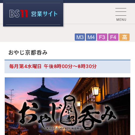
MENU
BS11 営業サ
おやじ京都呑み
イト
毎月第4水曜日 午後8時00分～8時30分