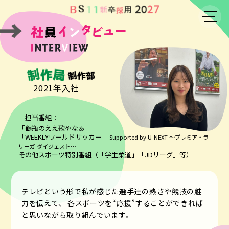
メニュー
2021年入社
担当番組：
「鶴瓶のええ歌やなぁ」
「WEEKLYワールドサッカー
Supported by U-NEXT ～プレミア・ラ
リーガ ダイジェスト～」
その他スポーツ特別番組（「学生柔道」「JDリーグ」等）
テレビという形で私が感じた選手達の熱さや競技の魅
力を伝えて、
各スポーツを“応援”することができれば
と思いながら取り組んでいます。