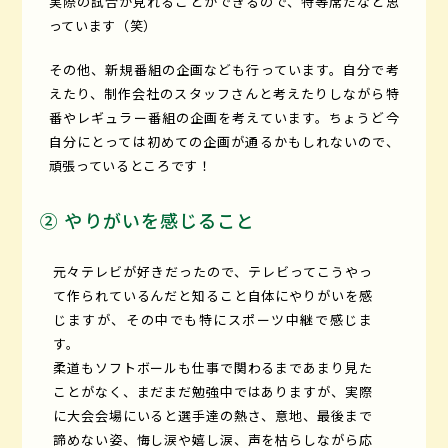
実際の試合が見れることができるので、特等席だなと思
っています（笑）
その他、新規番組の企画なども行っています。自分で考
えたり、制作会社のスタッフさんと考えたりしながら特
番やレギュラー番組の企画を考えています。ちょうど今
自分にとっては初めての企画が通るかもしれないので、
頑張っているところです！
② やりがいを感じること
元々テレビが好きだったので、テレビってこうやっ
て作られているんだと知ること自体にやりがいを感
じますが、その中でも特にスポーツ中継で感じま
す。
柔道もソフトボールも仕事で関わるまであまり見た
ことがなく、まだまだ勉強中ではありますが、実際
に大会会場にいると選手達の熱さ、意地、最後まで
諦めない姿、悔し涙や嬉し涙、声を枯らしながら応