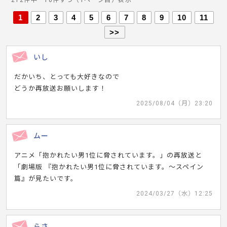
212件中 10件ずつ（1ページ目）表示
1
2
3
4
5
6
7
8
9
10
11
>>
いし
だかいち、とっても大好きなので
どうか再放送お願いします！
2025/08/04（月）23:20
ムー
アニメ「抱かれたい男1位に脅されています。」の再放送と
「劇場版 『抱かれたい男1位に脅されています。〜スペイン
篇』が見たいです。
2024/03/27（水）12:25
らさ