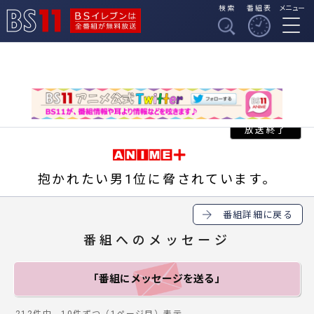
検索
番組表
メニュー
BSイレブンは全番組
BS11
が無料放送
抱かれたい男1位に脅されています。
番組詳細に戻る
番組へのメッセージ
「番組にメッセージ
を送る」