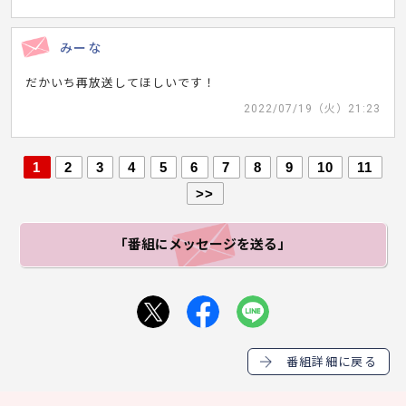
みーな
だかいち再放送してほしいです！
2022/07/19（火）21:23
1
2
3
4
5
6
7
8
9
10
11
>>
「番組にメッセージ
を送る」
番組詳細に戻る