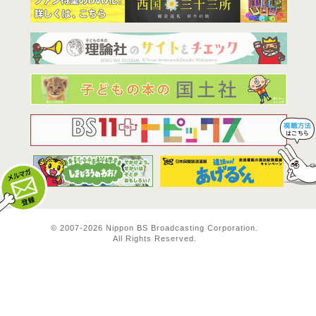
BS11は全
© 2007-
2026 Nippon BS Broadcasting Corporation.
All Rights Reserved.
メルマガ登録
料方法！ 視