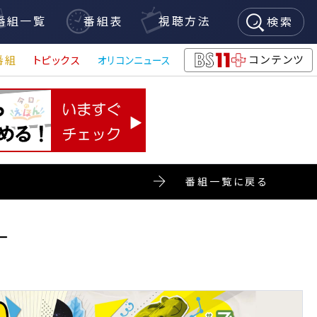
番組一覧
番組表
視聴方法
検索
コンテンツ
番組
トピックス
オリコンニュース
BS11+
番組一覧に戻る
ー