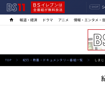
BS11
BSイレブンは全番組が無料放送
報道・経済
ドラマ
アニメ
情報・エンタメ・
TOP
紀行・教養・ドキュメンタリー番組一覧
しまじ