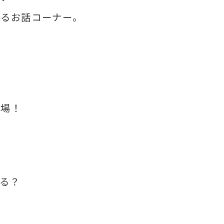
・
めるお話コーナー。
登場！
る？