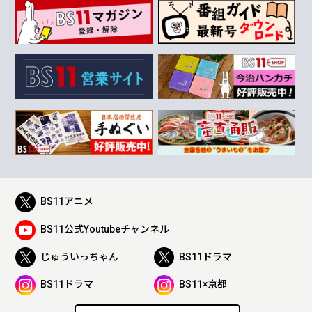
BS11アニメ
BS11公式Youtubeチャンネル
じゅういっちゃん
BS11ドラマ
BS11ドラマ
BS11×京都