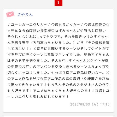
1
さやりん
♪ユーレカ〜エヴリカ〜♪今週も良かった〜♪今週は恋愛のウ
ソ発見ならぬ両想い探索機♡ねずみちゃんが近寄ると両想い
そうじゃなければ…ってヤツです。それを聞きつけたすずちゃ
んを思う男子（名前忘れちゃいました。）から『その機械を貸
してほしい！』と喜八にお願いするシーンがそしてケイトがす
ずを呼びに行くシーンは素敵でキレイでした。結局すずちゃん
はその男子を振りました。そんな中…すずちゃんとケイトが橋
の中腹でお互いのアンパンを交換し食べるシーンはちょっぴり
切なくホッコリしました。やっぱり京アニ作品は良いな〜。ど
のアニメ作品を見ても京アニ作品の絵の繊細さや綺麗さを求め
て戻ってきちゃいます！もちろんその他のスタジオさんの作品
も大好きです！アニメめちゃくちゃ大好きなので！！来週もユ
ーレカエヴリカ楽しみにしています！
2026/08/03（月）17:15