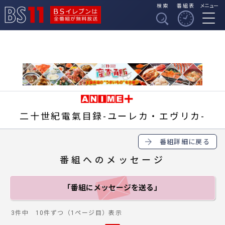
検索
番組表
メニュー
BSイレブンは全番組
BS11
が無料放送
二十世紀電氣目録-ユーレカ・エヴリカ-
番組詳細に戻る
番組へのメッセージ
「番組にメッセージ
を送る」
3件中 10件ずつ（1ページ目）表示