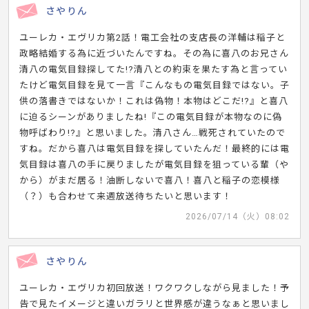
さやりん
ユーレカ・エヴリカ第2話！電工会社の支店長の洋輔は稲子と
政略結婚する為に近づいたんですね。その為に喜八のお兄さん
清八の電気目録探してた!?清八との約束を果たす為と言ってい
たけど電気目録を見て一言『こんなもの電気目録ではない。子
供の落書きではないか！これは偽物！本物はどこだ!?』と喜八
に迫るシーンがありましたね!『この電気目録が本物なのに偽
物呼ばわり!?』と思いました。清八さん…戦死されていたので
すね。だから喜八は電気目録を探していたんだ！最終的には電
気目録は喜八の手に戻りましたが電気目録を狙っている輩（や
から）がまだ居る！油断しないで喜八！喜八と稲子の恋模様
（？）も合わせて来週放送待ちたいと思います！
2026/07/14（火）08:02
さやりん
ユーレカ・エヴリカ初回放送！ワクワクしながら見ました！予
告で見たイメージと違いガラリと世界感が違うなぁと思いまし