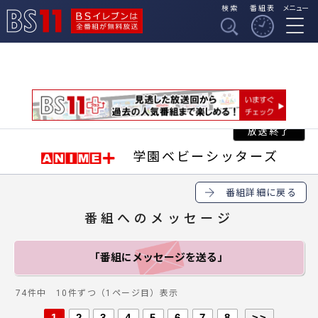
検索
番組表
メニュー
BSイレブンは全番組
BS11
が無料放送
学園ベビーシッターズ
番組詳細に戻る
番組へのメッセージ
「番組にメッセージ
を送る」
74件中 10件ずつ（1ページ目）表示
1
2
3
4
5
6
7
8
>>