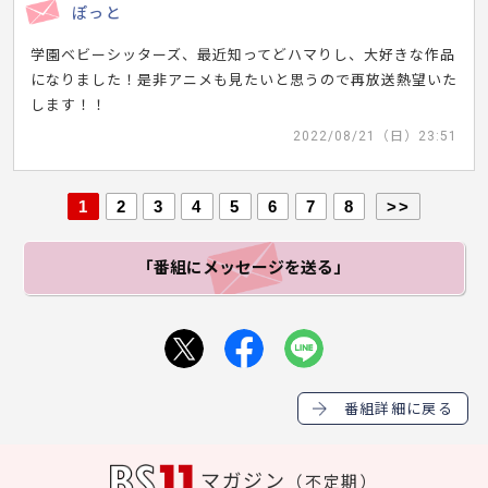
ぽっと
学園ベビーシッターズ、最近知ってどハマりし、大好きな作品
になりました！是非アニメも見たいと思うので再放送熱望いた
します！！
2022/08/21（日）23:51
1
2
3
4
5
6
7
8
>>
「番組にメッセージ
を送る」
番組詳細に戻る
マガジン
（不定期）