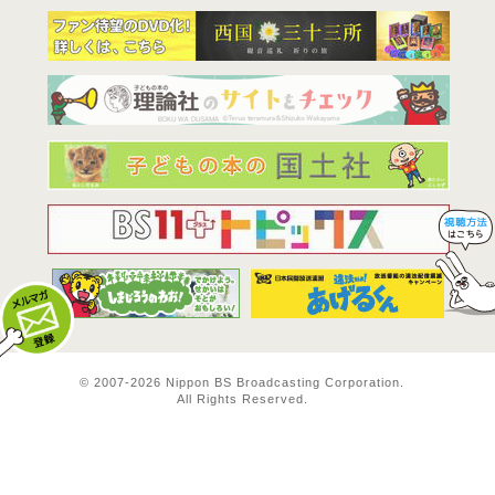
BS11は全
© 2007-
2026 Nippon BS Broadcasting Corporation.
All Rights Reserved.
メルマガ登録
料方法！ 視