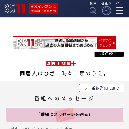
検索
番組表
メニュー
BSイレブンは全番組
BS11
が無料放送
同居人はひざ、時々、頭のうえ。
番組詳細に戻る
番組へのメッセージ
「番組にメッセージ
を送る」