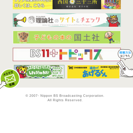
BS11は全
© 2007-
Nippon BS Broadcasting Corporation.
All Rights Reserved.
メルマガ登録
料方法！ 視