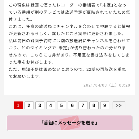
この現象は録画に使ったレコーダーの番組表で｢未定｣となっ
ている番組が別のテレビでは放送予定が反映されていたため気
付きました。
これは、任意の放送局にチャンネルを合わせて視聴すると情報
が更新されるらしく、試したところ実際に更新されました。
私は前日の録画予約時には別の放送局にチャンネルを合わせて
おり、どのタイミングで｢未定｣が切り替わったのか分かりま
せんので、こちらにも非があり、不用意な書き込みをしてしま
った事をお詫びします。
ただ、周知不足は否めないと思うので、22話の再放送を重ね
てお願いします。
2021/04/03（土）03:20
1
2
3
4
5
6
7
8
9
>>
「番組にメッセージ
を送る」