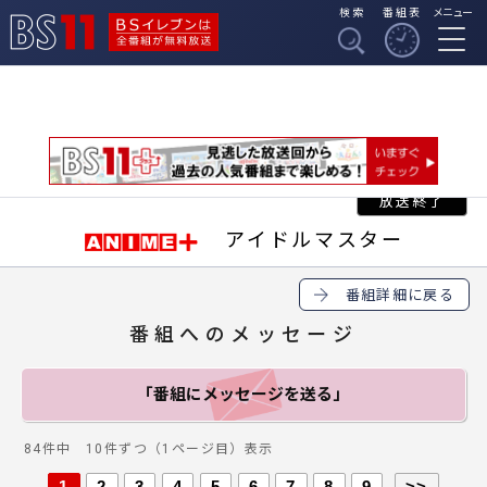
検索
番組表
メニュー
BSイレブンは全番組
BS11
が無料放送
アイドルマスター
番組詳細に戻る
番組へのメッセージ
「番組にメッセージ
を送る」
84件中 10件ずつ（1ページ目）表示
1
2
3
4
5
6
7
8
9
>>