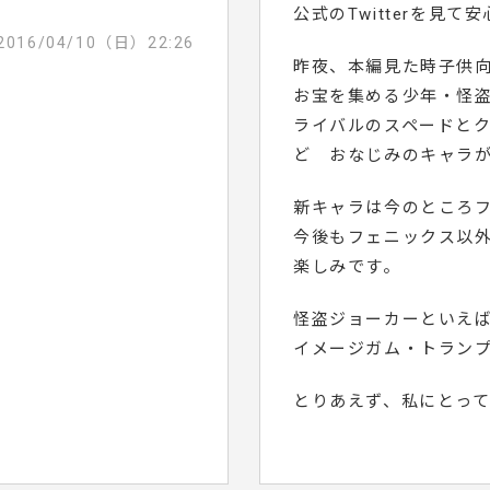
公式のTwitterを見て
2016/04/10（日）22:26
昨夜、本編見た時子供
お宝を集める少年・怪
ライバルのスペードと
ど おなじみのキャラ
新キャラは今のところ
今後もフェニックス以
楽しみです。
怪盗ジョーカーといえ
イメージガム・トラン
とりあえず、私にとっ