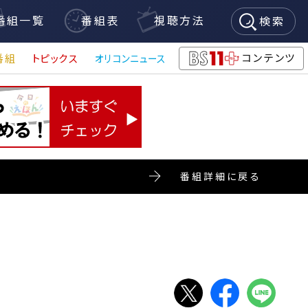
番組一覧
番組表
視聴方法
検索
コンテンツ
番組
トピックス
オリコンニュース
BS11+
番組詳細に戻る