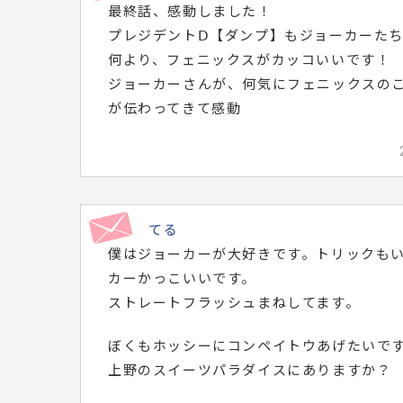
最終話、感動しました！
メ
プレジデントⅮ【ダンプ】もジョーカーた
ッ
何より、フェニックスがカッコいいです！
セ
ジョーカーさんが、何気にフェニックスの
ー
が伝わってきて感動
ジ
は
こ
ち
てる
ら
僕はジョーカーが大好きです。トリックも
で
カーかっこいいです。
す。
ストレートフラッシュまねしてます。
ぼくもホッシーにコンペイトウあげたいで
上野のスイーツパラダイスにありますか？