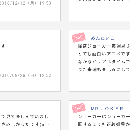
2016/12/12（月）19:53
めんたいこ
ます！
怪盗ジョーカー毎週見
とても面白いアニメで
なかなかリアルタイム
また来週も楽しみにして
2016/08/28（日）12:52
MR.ＪＯＫＥＲ
画で見て楽しんでいまし
ジョーカーはジョーカー
みしかったです(๑´･
冠するにても正義感豊か