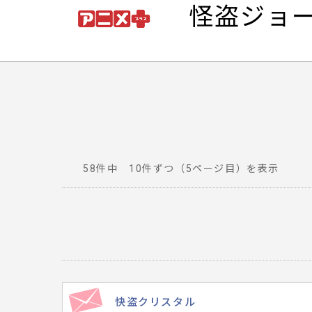
怪盗ジョー
58件中 10件ずつ（5ページ目）を表示
番
組
へ
寄
せ
ら
れ
快盗クリスタル
た