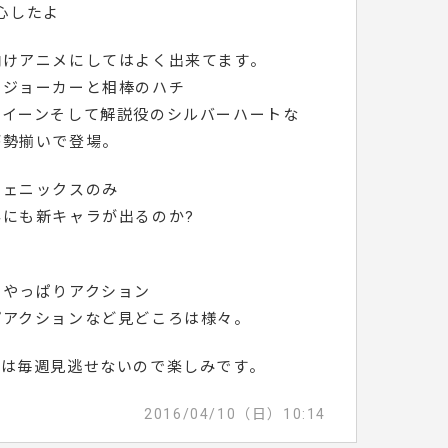
安心したよ
向けアニメにしてはよく出来てます。
盗ジョーカーと相棒のハチ
クイーンそして解説役のシルバーハートな
が勢揃いで登場。
フェニックスのみ
外にも新キャラが出るのか?
ばやっぱりアクション
プアクションなど見どころは様々。
ては毎週見逃せないので楽しみです。
2016/04/10（日）10:14