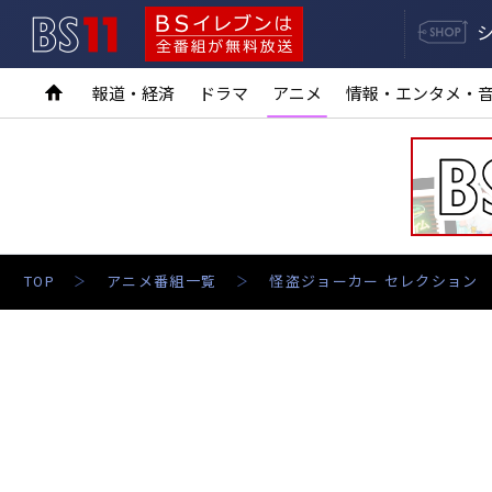
BS11
BSイレブンは全番組が無料放送
報道・経済
ドラマ
アニメ
情報・エンタメ・
TOP
アニメ番組一覧
怪盗ジョーカー セレクション