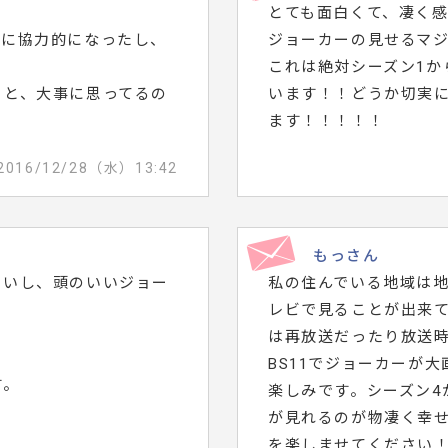
とても面白くて、凄く
ちに協力的になったし、
ジョーカーの見せるマジ
これは絶対シーズン1か
こと、大事に思ってるの
います！！どうか切実
ます！！！！！
2016/12/28（水）13:42
もっさん
いいし、頭のいいジョー
私の住んでいる地域は
レビで見ることが出来
は再放送だったり放送
BS11でジョーカーが
す。
楽しみです。シーズン4
が見れるのが物凄く幸
を楽しませてください