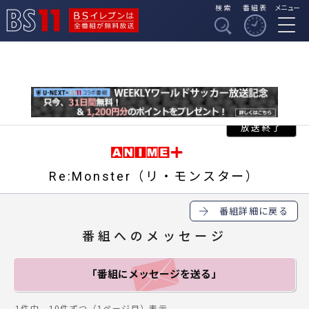
検索
番組表
メニュー
BSイレブンは全番組
BS11
が無料放送
Re:Monster（リ・モンスター）
番組詳細に戻る
番組へのメッセージ
「番組にメッセージ
を送る」