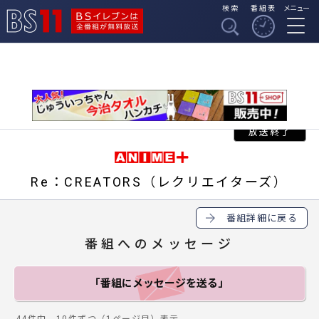
検索
番組表
メニュー
BSイレブンは全番組
BS11
が無料放送
Re：CREATORS（レクリエイターズ）
番組詳細に戻る
番組へのメッセージ
「番組にメッセージ
を送る」