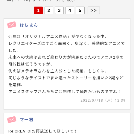
44件中 10件ずつ（1ページ目）表示
1
2
3
4
5
>>
はちまん
近年は「オリジナルアニメ作品」が少なくなった中、
レクリエイターズはすごく面白く、奥深く、感動的なアニメで
した。
未来への伏線はあれど終わり方が綺麗だったのでアニメ2期の
可能性は低そうですが、
例えばメテオラさんを主人公とした続編、もしくは、
同じようなテイストでまた違ったストーリーを描いた2期など
を是非、
アニメスタッフさんたちには制作して頂きたいものですね！
2022/07/18（月）12:39
マー君
Re:CREATORS再放送してほしいです