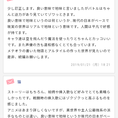
少し訂正します。良い意味で地味と言いましたがバトルはちゃ
んと迫力があり見ていてゾワっときます。
良い意味で地味というのは何というか…現代の日本がベースで
現実の世界はリアルで地味という意味です。人間は平凡で好感
が持てます。
キャラ達は空を飛んだり魔法を使ったりとちゃんとカッコいい
です。また声優の方も違和感なくとても合っています。
メテオラの書いた物語とアルタイルの作った世界が見たいので
是非、続編お願いします。
2019/01/21（月）18:21
猫
ストーリーはもちろん、絵柄や挿入歌など好みでとても素晴ら
しかったです。戦闘時の挿入歌にはゾクゾクっと高ぶるものを
感じました。
アニメはあまり詳しくないですが、異世界や主人公最強系の派
手なものとは違い、良い意味で地味というか現代の日本がベー