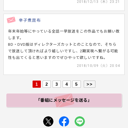
2018/12/13（木）23:21
辛子煮昆布
年末年始等にやっている全話一挙放送をこの作品でもお願い致
します。
BD・DVD版はディレクターズカットとのことなので、そちら
で放送して頂ければより嬉しいですし、2期実現へ繋がる可能
性も出てくると思いますのでぜひやって欲しいですね。
2018/10/09（火）20:04
1
2
3
4
5
>>
「番組にメッセージ
を送る」