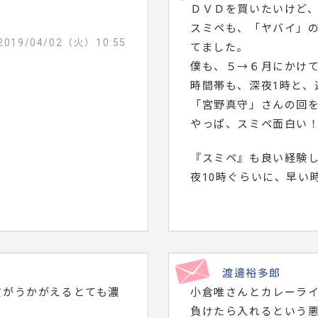
ＤＶＤを買いたいけど
スミペも、「ヤバイ」
2019/04/02（火）10:55
てました。
僕も、５→６月にかけ
時間帯も、深夜1時と、
「宮野真守」さんの回
やっぱ、スミペ面白い
『スミペ』も良い経験
夜10時ぐらいに、早い
渡邊裕多郎
質がうかがえるとても濃
小倉唯さんとカレーラ
負けたら入れるという