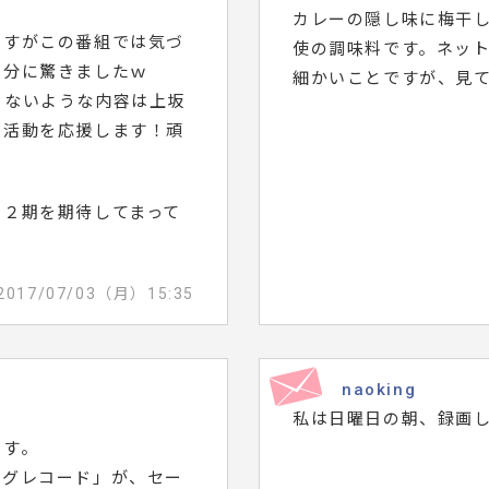
カレーの隠し味に梅干
ですがこの番組では気づ
使の調味料です。ネッ
自分に驚きましたｗ
細かいことですが、見
らないような内容は上坂
優活動を応援します！頑
で２期を期待してまって
2017/07/03（月）15:35
naoking
私は日曜日の朝、録画
です。
ングレコード」が、セー