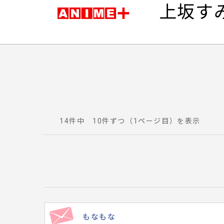
上坂す
14件中 10件ずつ（1ページ目）を表示
番
組
へ
寄
せ
ら
れ
もなもな
た