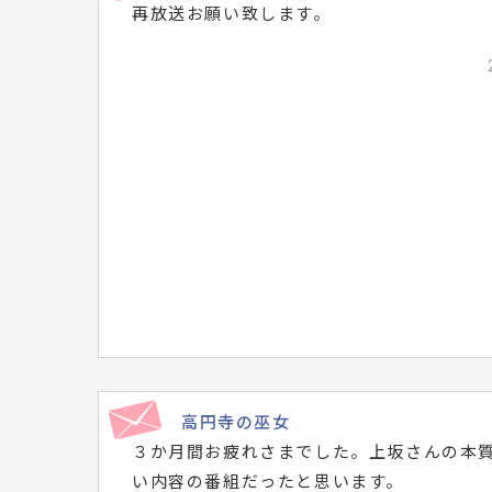
再放送お願い致します。
メ
ッ
セ
ー
ジ
は
こ
ち
ら
で
す。
高円寺の巫女
３か月間お疲れさまでした。上坂さんの本
い内容の番組だったと思います。