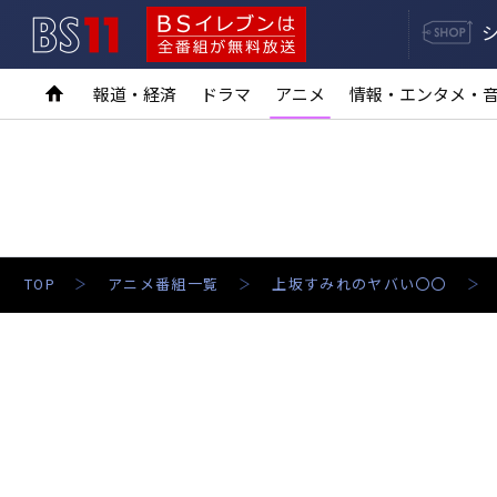
BS11
BSイレブンは全番組が無料放送
報道・経済
ドラマ
アニメ
情報・エンタメ・
TOP
アニメ番組一覧
上坂すみれのヤバい〇〇