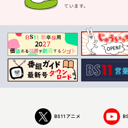
ています。
BS11アニメ
B