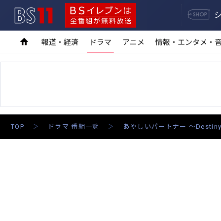
BS11
BSイレブンは全番組が無料放送
報道・経済
ドラマ
アニメ
情報・エンタメ・
TOP
ドラマ 番組一覧
あやしいパートナー ～Destiny 