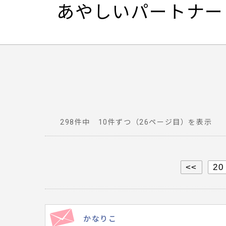
あやしいパートナー ～D
298件中 10件ずつ（26ページ目）を表示
番
組
へ
<<
20
寄
せ
ら
れ
かなりこ
た