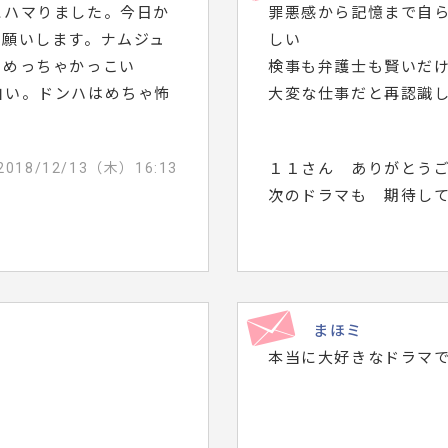
にハマりました。今日か
罪悪感から記憶まで自
お願いします。ナムジュ
しい
ンめっちゃかっこい
検事も弁護士も賢いだ
白い。ドンハはめちゃ怖
大変な仕事だと再認識
2018/12/13（木）16:13
１１さん ありがとう
次のドラマも 期待し
まほミ
本当に大好きなドラマ