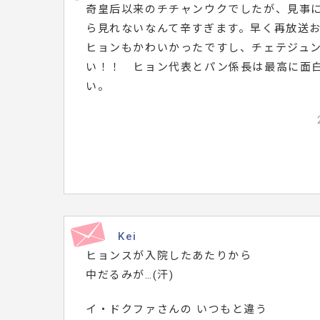
奇皇后以来のチチャンウクでしたが、見事
メ
ら見れないなんて辛すぎます。早く再放送
ッ
ヒョンもかわいかったですし、チェテジュ
セ
い！！ ヒョン代表とパン係長は最高に面
ー
い。
ジ
は
こ
ち
ら
で
す。
Kei
ヒョンスが入院したあたりから
中だるみが…(汗)
イ・ドクファさんの いつもと違う