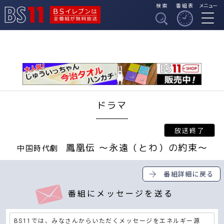
検索
番組表
メニュー
BSイレブンは全番組
BS11
が無料放送
ドラマ
鳳凰伝 ～永遠（とわ）の約束～
中国時代劇
番組詳細に戻る
番組にメッセージを送る
BS11では、みなさんからいただくメッセージをエネルギー源