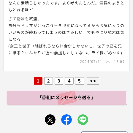
なんか素晴らしかったです。よく考えたもんだ。演舞のようと
もとれるほど
さて物語も終盤、
自分もドラマがけっこう生き甲斐になってるからお気に入りの
いいものが終わってしまうのはさみしい。でもやはり結末は気
になる
(女王と世子→結ばれるなら州合併しかないし、世子の座を兄
に譲る？←ふたりが勝つ前提しかしてない、ライ様ごめ～ん)
2024/07/11（木）13:09
1
2
3
4
5
>>
「番組にメッセージ
を送る」