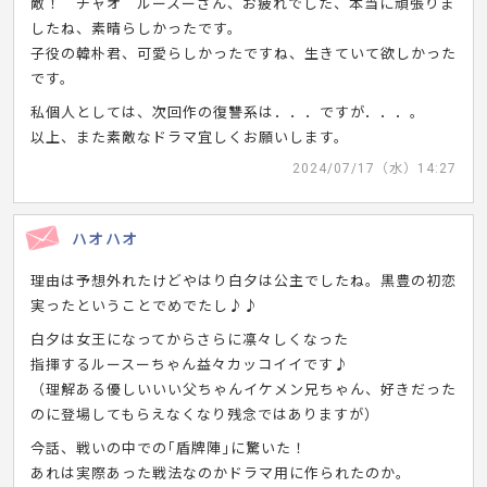
敵！ チャオ ルースーさん、お疲れでした、本当に頑張りま
したね、素晴らしかったです。
子役の韓朴君、可愛らしかったですね、生きていて欲しかった
です。
私個人としては、次回作の復讐系は．．．ですが．．．。
以上、また素敵なドラマ宜しくお願いします。
2024/07/17（水）14:27
ハオハオ
理由は予想外れたけどやはり白夕は公主でしたね。黒豊の初恋
実ったということでめでたし♪♪
白夕は女王になってからさらに凛々しくなった
指揮するルースーちゃん益々カッコイイです♪
（理解ある優しいいい父ちゃんイケメン兄ちゃん、好きだった
のに登場してもらえなくなり残念ではありますが）
今話、戦いの中での｢盾牌陣｣に驚いた！
あれは実際あった戦法なのかドラマ用に作られたのか。