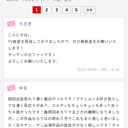
44件中 10件ずつ（1ページ目）表示
1
2
3
4
5
>>
うさぎ
こんにちは。
TV放送を見逃しておりましたので、ぜひ再放送をお願いいた
します！
ヤンヤンの大ファンです！
よろしくお願いいたします。
2026/06/01（月）10:26
ゆな
前回全話見れて凄く面白かったです！アクション大好き民とし
ては凄く見応えがあり、コメディもキュンキュンもあってめっ
ちゃ良かったです！最終回あたりでまさかの展開になりました
が、この作品ならではの終わり方でこれもまた良しと思いまし
た！元々ヤン・ヤン出演作品の放送が少なく寂しいです！チャ