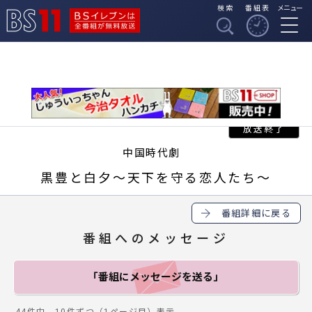
検索
番組表
メニュー
BSイレブンは全番組
BS11
が無料放送
中国時代劇
黒豊と白夕～天下を守る恋人たち～
番組詳細に戻る
番組へのメッセージ
「番組にメッセージ
を送る」