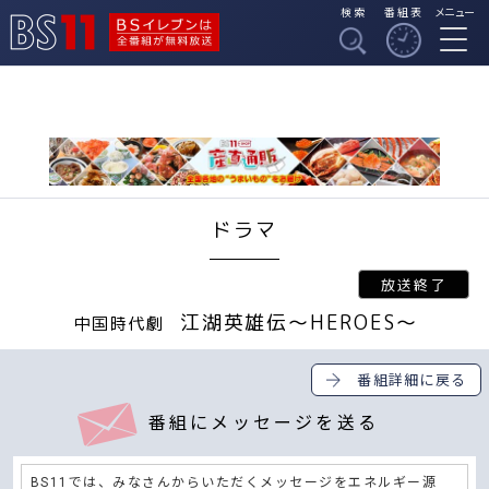
検索
番組表
メニュー
BSイレブンは全番組
BS11
が無料放送
ドラマ
江湖英雄伝～HEROES～
中国時代劇
番組詳細に戻る
番組にメッセージを送る
BS11では、みなさんからいただくメッセージをエネルギー源