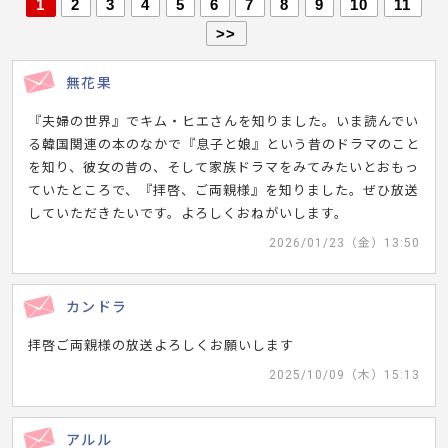
1
2
3
4
5
6
7
8
9
10
11
>>
無花果
『夫婦の世界』でキム・ヒエさんを知りました。いま読んでい
る韓国関連の本のなかで『息子と娘』という昔のドラマのこと
を知り、彼女の昔の、そして家族ドラマをみてみたいとおもっ
ていたところで、『拝啓、ご両親様』を知りました。ぜひ放送
していただきたいです。よろしくおねがいします。
2026/01/23（金）13:50
カンドラ
拝啓ご両親様の放送よろしくお願いします
2025/10/09（木）15:13
アルル