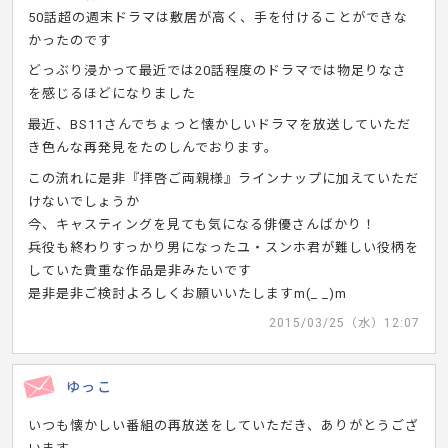
50話超の週末ドラマは敷居が高く、手を付けることができな
かったのです
どっぶり浸かって最近では20話程度のドラマでは物足りなさ
を感じるほどになりました
最近、BS11さんでちょっと懐かしいドラマを放送していただ
き色んな再発見をたのしんでおります。
この流れに是非『拝啓ご両親様』ラインナップに加えていただ
けないでしょうか
今、キャスティングを見ても気になる俳優さんばかり！
兵役も終わりすっかり男になったユ・スンホ君が難しい役柄を
していた貴重な作品是非みたいです
是非是非ご検討よろしくお願いいたしますm(_ _)m
2015/03/25（水）12:07
ゆっこ
いつも懐かしい番組の再放送をしていただき、ありがとうござ