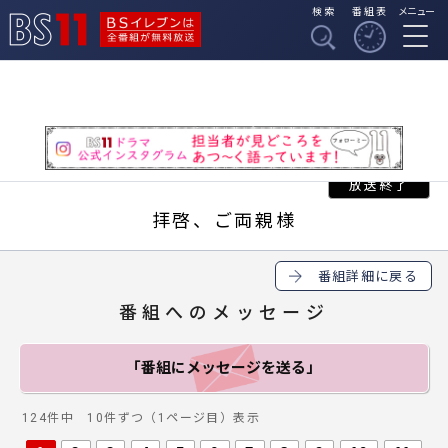
検索
番組表
メニュー
BSイレブンは全番組
BS11
が無料放送
拝啓、ご両親様
番組詳細に戻る
番組へのメッセージ
「番組にメッセージ
を送る」
124件中 10件ずつ（1ページ目）表示