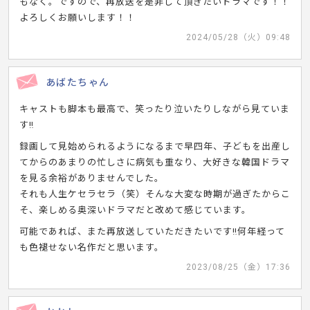
もなく。ですので、再放送を是非して頂きたいドラマです！！
よろしくお願いします！！
2024/05/28（火）09:48
あばたちゃん
キャストも脚本も最高で、笑ったり泣いたりしながら見ていま
す‼︎
録画して見始められるようになるまで早四年、子どもを出産し
てからのあまりの忙しさに病気も重なり、大好きな韓国ドラマ
を見る余裕がありませんでした。
それも人生ケセラセラ（笑）そんな大変な時期が過ぎたからこ
そ、楽しめる奥深いドラマだと改めて感じています。
可能であれば、また再放送していただきたいです‼︎何年経って
も色褪せない名作だと思います。
2023/08/25（金）17:36