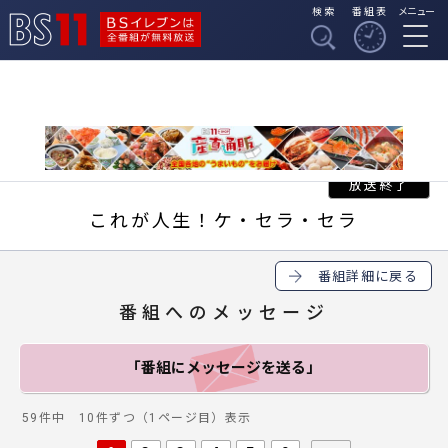
検索
番組表
メニュー
BSイレブンは全番組
BS11
が無料放送
これが人生！ケ・セラ・セラ
番組詳細に戻る
番組へのメッセージ
「番組にメッセージ
を送る」
59件中 10件ずつ（1ページ目）表示