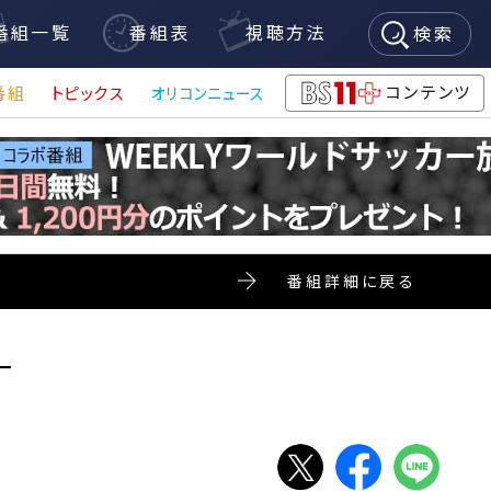
番組一覧
番組表
視聴方法
検索
コンテンツ
番組
トピックス
オリコンニュース
BS11+
番組詳細に戻る
ー