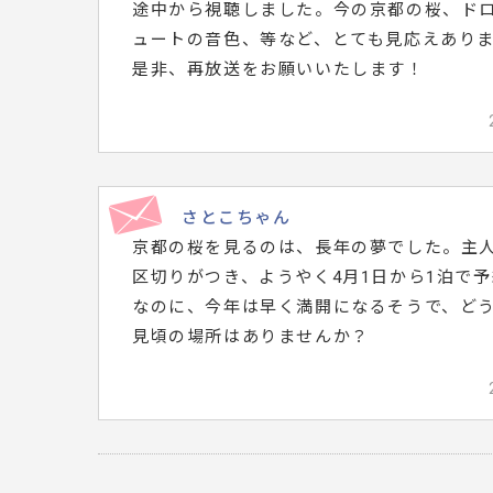
途中から視聴しました。今の京都の桜、ド
メ
ュートの音色、等など、とても見応えあり
ッ
是非、再放送をお願いいたします！
セ
ー
ジ
は
さとこちゃん
こ
京都の桜を見るのは、長年の夢でした。主
ち
区切りがつき、ようやく4月1日から1泊で
ら
なのに、今年は早く満開になるそうで、ど
で
見頃の場所はありませんか？
す。