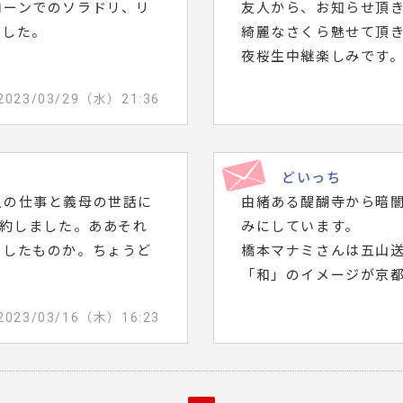
ローンでのソラドリ、リ
友人から、お知らせ頂
ました。
綺麗なさくら魅せて頂
夜桜生中継楽しみです
2023/03/29（水）21:36
どいっち
人の仕事と義母の世話に
由緒ある醍醐寺から暗
予約しました。ああそれ
みにしています。
うしたものか。ちょうど
橋本マナミさんは五山
「和」のイメージが京
2023/03/16（木）16:23