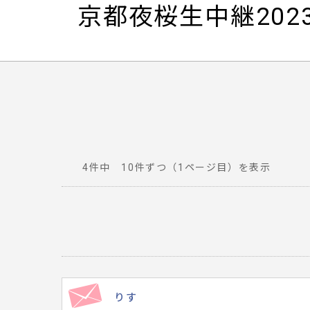
京都夜桜生中継20
4件中 10件ずつ（1ページ目）を表示
番
組
へ
寄
せ
ら
れ
りす
た