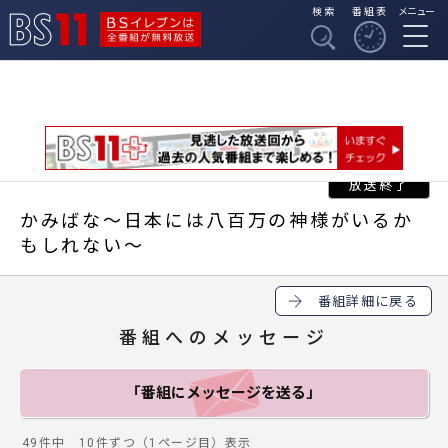
検索
番組表
メニュー
BSイレブンは全番組
BS11
が無料放送
かみばな～日本には八百万の神様がいるか
もしれない～
番組詳細に戻る
番組へのメッセージ
「番組にメッセージ
を送る」
49件中 10件ずつ（1ページ目）表示