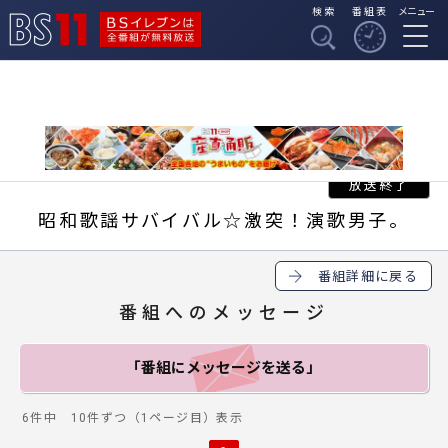
検索
番組表
メニュー
BSイレブンは全番組
BS11
が無料放送
昭和歌謡サバイバル☆激突！演歌男子。
番組詳細に戻る
番組へのメッセージ
「番組にメッセージ
を送る」
6件中 10件ずつ（1ページ目）表示