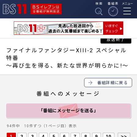
検索
番組表
メニュー
BSイレブンは全番組
BS11
が無料放送
ファイナルファンタジーXIII-2 スペシャル
特番
～再び生を得る、新たな世界が明らかに!～
番組詳細に戻る
番組へのメッセージ
「番組にメッセージ
を送る」
94件中 10件ずつ（1ページ目）表示
1
2
3
4
5
6
7
8
9
10
>>