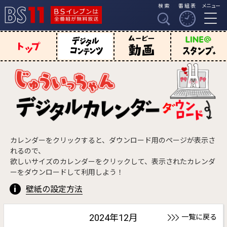
検索
番組表
メニュー
BSイレブンは全番組
BS11
が無料放送
デジタルコン
じゅういっち
動画
じゅういっちゃ
テンツ
ゃん トップ
んのスタンプ
カレンダーをクリックすると、ダウンロード用のページが表示さ
れるので、
欲しいサイズのカレンダーをクリックして、表示されたカレンダ
ーをダウンロードして利用しよう！
壁紙の設定方法
2024年12月
一覧に戻る