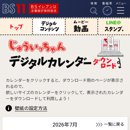
検索
番組表
メニュー
BSイレブンは全番組
BS11
が無料放送
デジタルコン
じゅういっち
動画
じゅういっちゃ
テンツ
ゃん トップ
んのスタンプ
カレンダーをクリックすると、ダウンロード用のページが表示さ
れるので、
欲しいサイズのカレンダーをクリックして、表示されたカレンダ
ーをダウンロードして利用しよう！
壁紙の設定方法
2026年7月
一覧に戻る