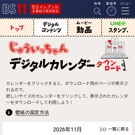
検索
番組表
メニュー
BSイレブンは全番組
BS11
が無料放送
デジタルコン
じゅういっち
動画
じゅういっちゃ
テンツ
ゃん トップ
んのスタンプ
カレンダーをクリックすると、ダウンロード用のページが表示さ
れるので、
欲しいサイズのカレンダーをクリックして、表示されたカレンダ
ーをダウンロードして利用しよう！
壁紙の設定方法
2026年11月
一覧に戻る