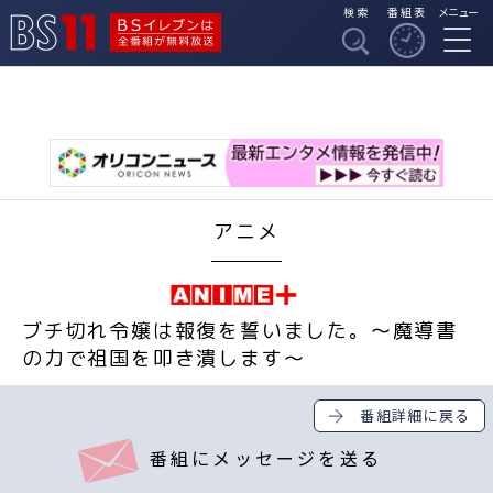
検索
番組表
メニュー
BSイレブンは全番組
BS11
が無料放送
アニメ
ブチ切れ令嬢は報復を誓いました。～魔導書
の力で祖国を叩き潰します～
番組詳細に戻る
番組にメッセージを送る