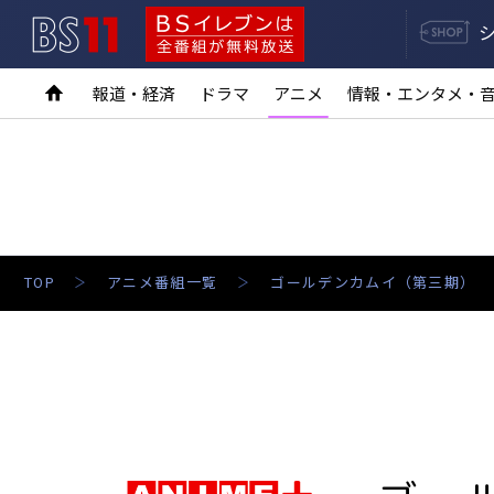
BS11
BSイレブンは全番組が無料放送
報道・経済
ドラマ
アニメ
情報・エンタメ・
TOP
アニメ番組一覧
ゴールデンカムイ（第三期）