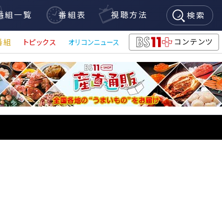
番組一覧
番組表
視聴方法
検索
コンテンツ
番組
トピックス
オリコンニュース
BS11+