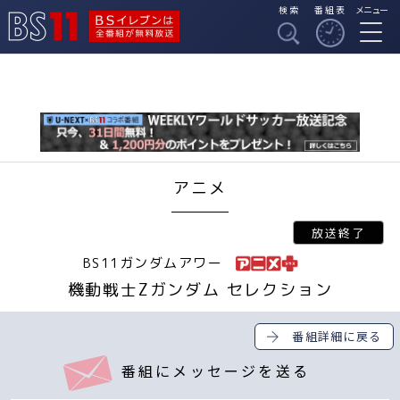
検索
番組表
メニュー
BSイレブンは全番組
BS11
が無料放送
アニメ
BS11ガンダムアワー
機動戦士Zガンダム セレクション
番組詳細に戻る
番組にメッセージを送る