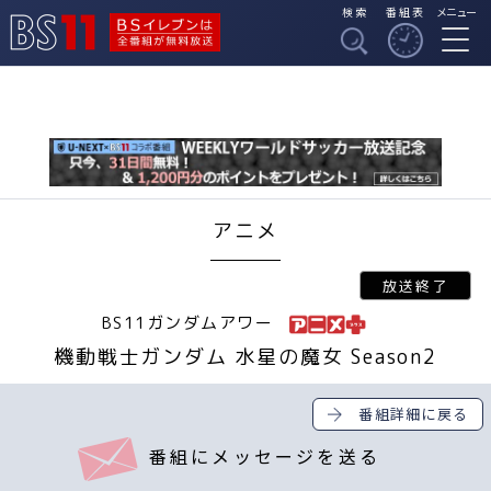
検索
番組表
メニュー
BSイレブンは全番組
BS11
が無料放送
アニメ
BS11ガンダムアワー
機動戦士ガンダム 水星の魔女 Season2
番組詳細に戻る
番組にメッセージを送る