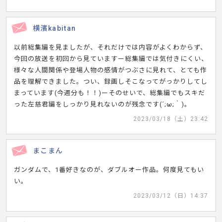
横濱kabitan
以前総集編を見ましたが、それだけでは内容がよくわからず、
今回の放送を初回から見ていますー総集編では気付きにくい、
様々な人間関係や登場人物の感情がつぶさに見れて、とても作
品を理解できました。つい、録画しそこなってがっかりしてし
まっています(今週分も！！)ーそのせいで、総集編でもスキだ
った左慈君編をしっかり見れないのが残念です(´;ω;｀)。
2023/03/18（土）23:42
まこまん
ガンダムで、1番好きなのが、ダブルオー作品。何度見てもい
い。
2023/03/12（日）14:37