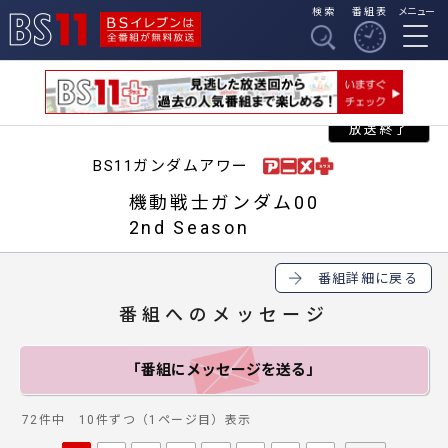
検索
番組表
メニュー
BSイレブンは全番組
BS11
が無料放送
BS11ガンダムアワー
機動戦士ガンダム00
2nd Season
番組詳細に戻る
番組へのメッセージ
「番組にメッセージ
を送る」
72件中 10件ずつ（1ページ目）表示