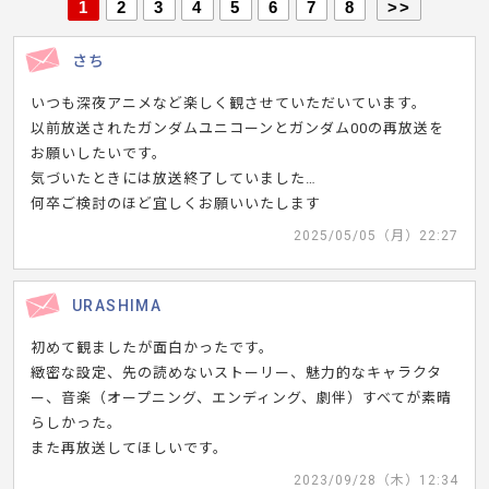
1
2
3
4
5
6
7
8
>>
さち
いつも深夜アニメなど楽しく観させていただいています。
以前放送されたガンダムユニコーンとガンダム00の再放送を
お願いしたいです。
気づいたときには放送終了していました…
何卒ご検討のほど宜しくお願いいたします
2025/05/05（月）22:27
URASHIMA
初めて観ましたが面白かったです。
緻密な設定、先の読めないストーリー、魅力的なキャラクタ
ー、音楽（オープニング、エンディング、劇伴）すべてが素晴
らしかった。
また再放送してほしいです。
2023/09/28（木）12:34