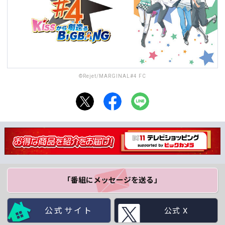
©Rejet/MARGINAL#4 FC
「番組にメッセージ
を送る」
公式サイト
公式 X