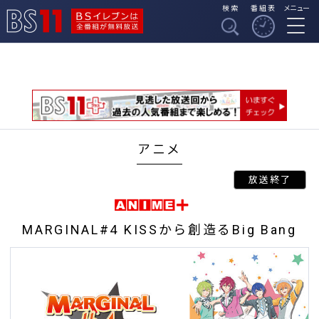
検索
番組表
メニュー
BSイレブンは全番組
BS11
が無料放送
アニメ
MARGINAL#4 KISSから創造るBig Bang