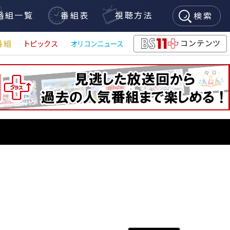
番組一覧
番組表
視聴方法
検索
コンテンツ
番組
トピックス
オリコンニュース
BS11+