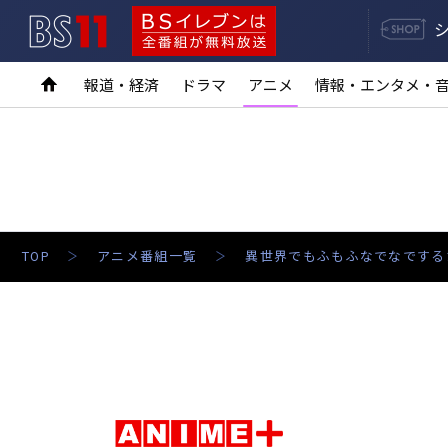
BS11
BSイレブンは全番組が無料放送
報道・経済
ドラマ
アニメ
情報・エンタメ・
TOP
アニメ番組一覧
異世界でもふもふなでなでする