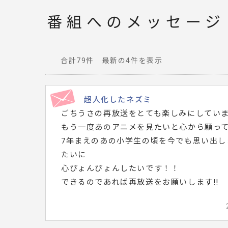
番組へのメッセージ
合計79件 最新の4件を表示
番
組
へ
超人化したネズミ
寄
ごちうさの再放送をとても楽しみにしてい
せ
もう一度あのアニメを見たいと心から願っ
ら
7年まえのあの小学生の頃を今でも思い出し
れ
たいに
た
心ぴょんぴょんしたいです！！
メ
できるのであれば再放送をお願いします!!
ッ
セ
ー