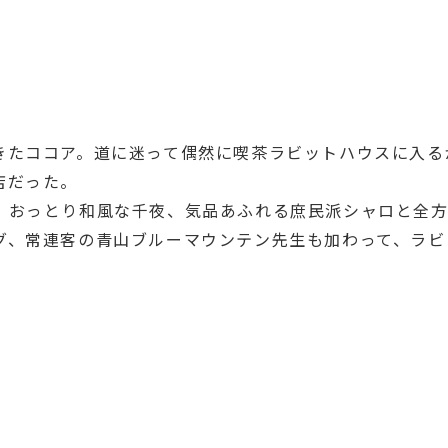
きたココア。道に迷って偶然に喫茶ラビットハウスに入る
店だった。
、おっとり和風な千夜、気品あふれる庶民派シャロと全
グ、常連客の青山ブルーマウンテン先生も加わって、ラビ