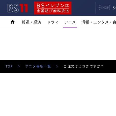
BS11
BSイレブンは全番組が無料放送
報道・経済
ドラマ
アニメ
情報・エンタメ・
TOP
アニメ番組一覧
ご注文はうさぎですか？