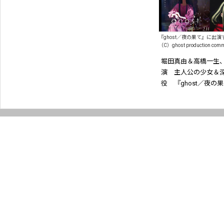
『ghost／夜の果て』に出
（C）ghost production comm
堀田真由＆高橋一生
演 主人公の少女＆
役 『ghost／夜の