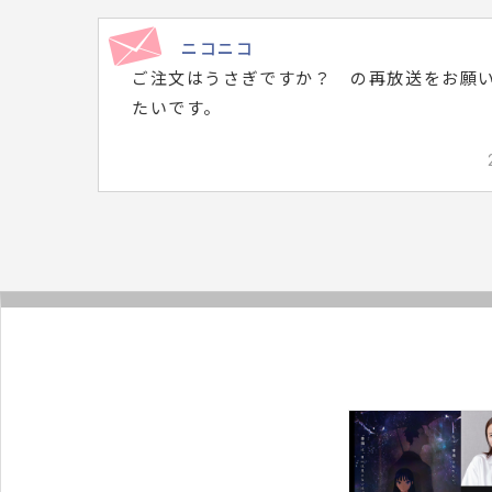
ジ
ニコニコ
は
ご注文はうさぎですか？ の再放送をお願
こ
たいです。
ち
ら
で
す。