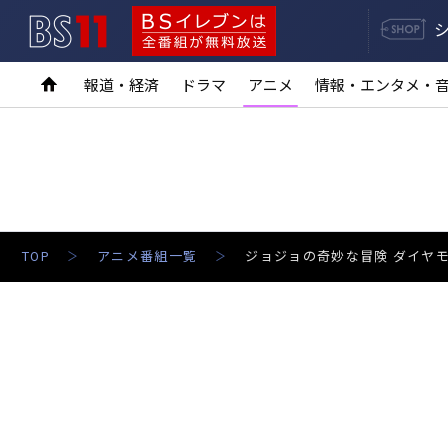
BS11
BSイレブンは全番組が無料放送
報道・経済
ドラマ
アニメ
情報・エンタメ・
TOP
アニメ番組一覧
ジョジョの奇妙な冒険 ダイヤ