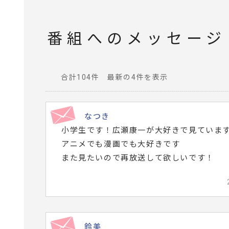
番組へのメッセージ
合計104件 最新の4件を表示
番
組
へ
なつき
寄
小学生です！広瀬康一が大好きで見ていま
せ
アニメでも漫画でも大好きです
ら
また見たいので再放送して欲しいです！
れ
た
メ
ッ
セ
鈴美