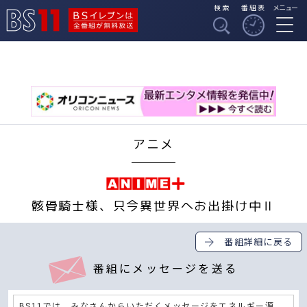
検索
番組表
メニュー
BSイレブンは全番組
BS11
が無料放送
アニメ
骸骨騎士様、只今異世界へお出掛け中Ⅱ
番組詳細に戻る
番組にメッセージを送る
BS11では、みなさんからいただくメッセージをエネルギー源