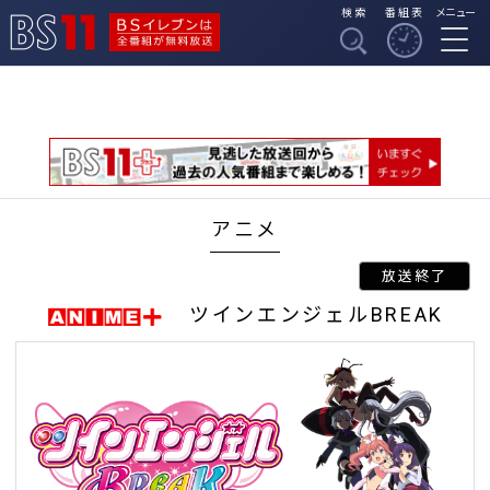
検索
番組表
メニュー
BSイレブンは全番組
BS11
が無料放送
アニメ
ツインエンジェルBREAK