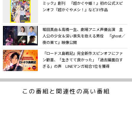
ミック』創刊 『超かぐや姫！』初の公式スピ
ンオフ『超かぐやメシ！』など31作品
堀田真由＆高橋一生、劇場アニメ声優出演 主
人公の少女＆深い喪失を抱える男役 『ghost／
夜の果て』映像公開
『ロードス島戦記』完全新作スピンオフにファ
ン歓喜、「生きてて良かった」「過去編面白す
ぎる」の声 LINEマンガ総合1位を獲得
この番組と関連性の高い番組