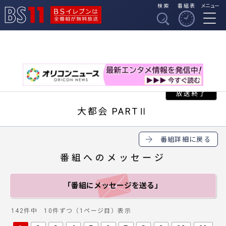
検索
番組表
メニュー
BSイレブンは全番組
BS11
が無料放送
大都会 PARTⅡ
番組詳細に戻る
番組へのメッセージ
「番組にメッセージ
を送る」
142件中 10件ずつ（1ページ目）表示