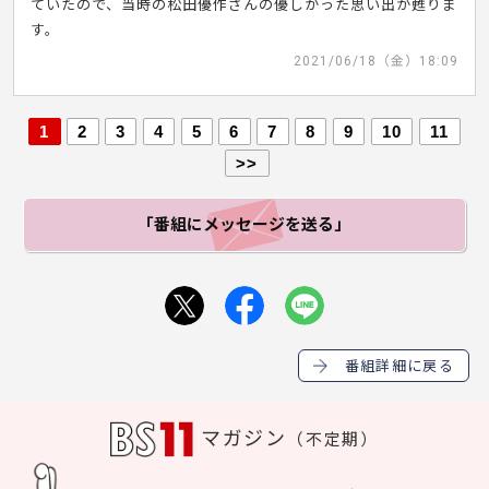
ていたので、当時の松田優作さんの優しかった思い出が甦りま
す。
2021/06/18（金）18:09
1
2
3
4
5
6
7
8
9
10
11
>>
「番組にメッセージ
を送る」
番組詳細に戻る
マガジン
（不定期）