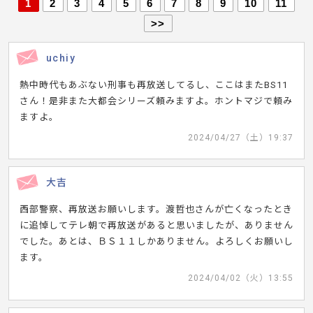
1
2
3
4
5
6
7
8
9
10
11
>>
uchiy
熱中時代もあぶない刑事も再放送してるし、ここはまたBS11
さん！是非また大都会シリーズ頼みますよ。ホントマジで頼み
ますよ。
2024/04/27（土）19:37
大吉
西部警察、再放送お願いします。渡哲也さんが亡くなったとき
に追悼してテレ朝で再放送があると思いましたが、ありません
でした。あとは、ＢＳ１１しかありません。よろしくお願いし
ます。
2024/04/02（火）13:55