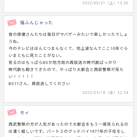
2022/05/21（土）13:35
猫ふんじゃった
昔の俳優さんたちは毎日がサバゲーみたいで楽しかったでしょ
うね。
今のテレビはほんとつまんなくて、地上波なんてここ10年ぐら
いまともに見たことがない。
見るのはもっぱらBSか地方局の再放送の時代劇ばっかり
時代劇も飽きてきたので、やっぱり大都会と西部警察が見た
い！！！！！
BS11さん、再放送してください
2022/03/18（金）22:34
セィ
西武警察の方が人気があったので大都会をもう一度見られるの
は凄く嬉しいです。パート２のグッドバイ1977年の子役をし