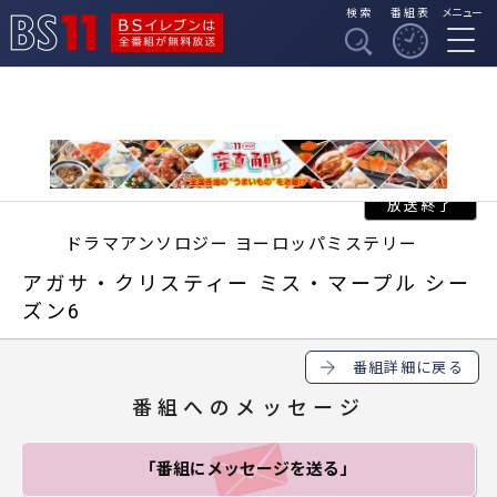
検索
番組表
メニュー
BSイレブンは全番組
BS11
が無料放送
ドラマアンソロジー ヨーロッパミステリー
アガサ・クリスティー ミス・マープル シー
ズン6
番組詳細に戻る
番組へのメッセージ
「番組にメッセージ
を送る」