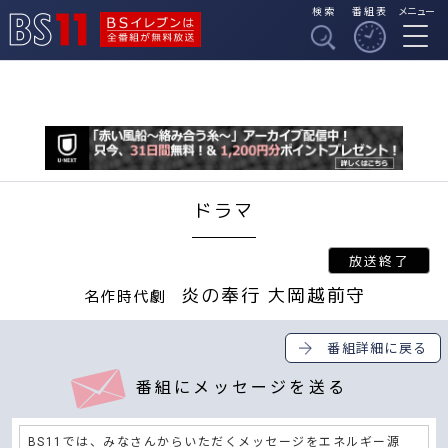
検索
番組表
メニュー
BSイレブンは全番組
BS11
が無料放送
ドラマ
炎の奉行 大岡越前守
名作時代劇
番組詳細に戻る
番組にメッセージを送る
BS11では、みなさんからいただくメッセージをエネルギー源