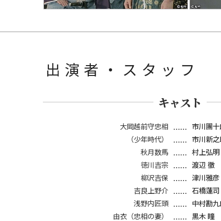
出演者・スタッフ
キャスト
大岡越前守忠相
市川團十
（少年時代）
市川新之
秋月数馬
村上弘明
徳川吉宗
渡辺 徹
柳沢吉保
津川雅彦
吉良上野介
石橋蓮司
浅野内匠頭
中村勘九
由衣（忠相の妻）
黒木 瞳