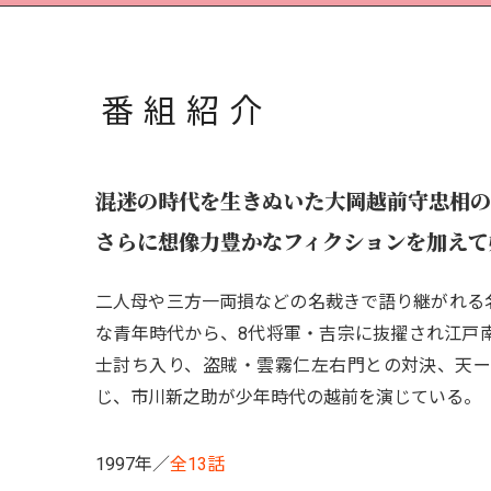
番組紹介
混迷の時代を生きぬいた大岡越前守忠相の
さらに想像力豊かなフィクションを加えて
二人母や三方一両損などの名裁きで語り継がれる
な青年時代から、8代将軍・吉宗に抜擢され江戸
士討ち入り、盗賊・雲霧仁左右門との対決、天
じ、市川新之助が少年時代の越前を演じている。
1997年／
全13話