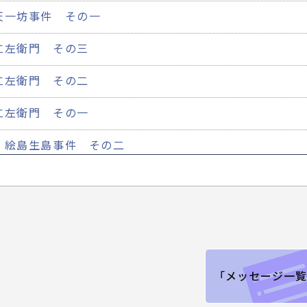
天一坊事件 その一
仁左衛門 その三
仁左衛門 その二
仁左衛門 その一
！絵島生島事件 その二
！絵島生島事件 その一
尾張徳川家の野望 その二
尾張徳川家の野望 その一
討ち入り その二
「メッセージ一覧
討ち入り その一