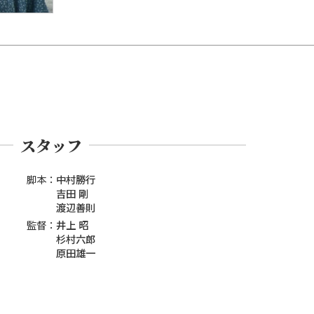
スタッフ
脚本
中村勝行
吉田 剛
渡辺善則
監督
井上 昭
杉村六郎
原田雄一