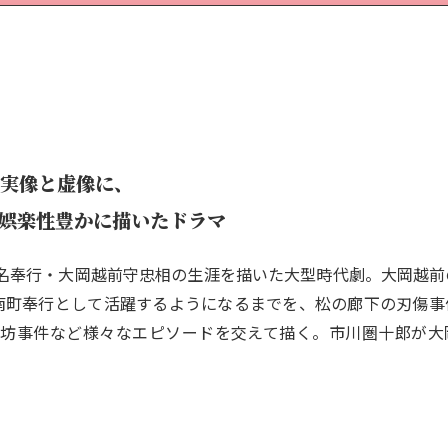
実像と虚像に、
娯楽性豊かに描いたドラマ
名奉行・大岡越前守忠相の生涯を描いた大型時代劇。大岡越前
南町奉行として活躍するようになるまでを、松の廊下の刃傷事
ー坊事件など様々なエピソードを交えて描く。市川圏十郎が大