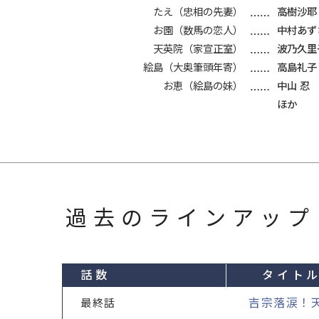
たえ（忠相の先妻）
高樹沙耶
お園（数馬の恋人）
中村あず
天英院（家宣正室）
波乃久里
絵島（大奥筆頭年寄）
高島礼子
お恵（絵島の妹）
中山 忍
ほか
過去のラインアップ
話数
タイト
吉宗落涙！
最終話