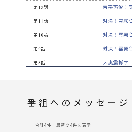
吉宗落涙！
第12話
対決！雲霧
第11話
対決！雲霧
第10話
対決！雲霧
第9話
大奥震撼す
第8話
大奥震撼す
第7話
綱吉死す！
第6話
番組へのメッセージ
綱吉死す！
第5話
赤穂浪士 
第4話
合計4件 最新の4件を表示
番
赤穂浪士 