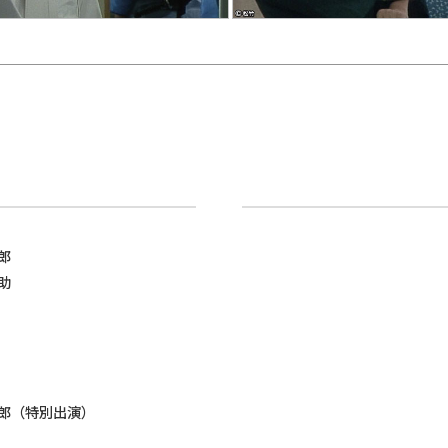
郎
助
郎（特別出演）