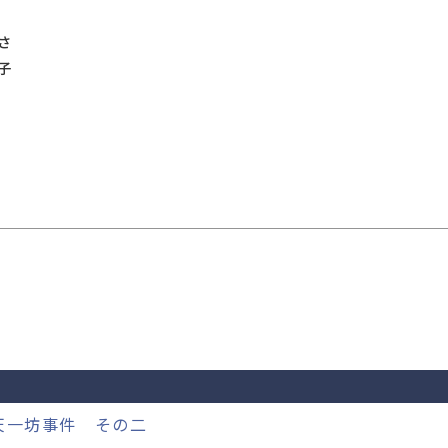
さ
子
ル
天一坊事件 その二