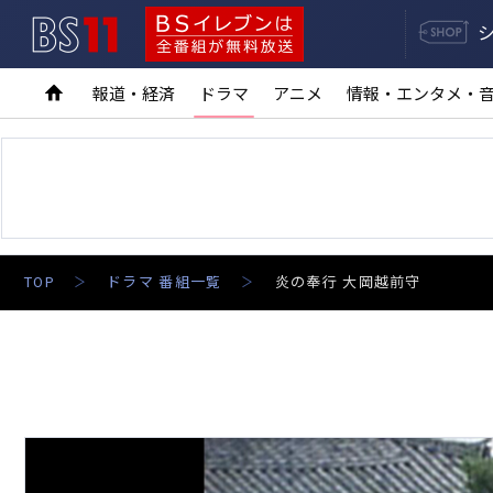
BS11
BSイレブンは全番組が無料放送
報道・経済
ドラマ
アニメ
情報・エンタメ・
TOP
ドラマ 番組一覧
炎の奉行 大岡越前守