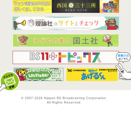
BS11は全
© 2007-
2026 Nippon BS Broadcasting Corporation.
All Rights Reserved.
メルマガ登録
料方法！ 視