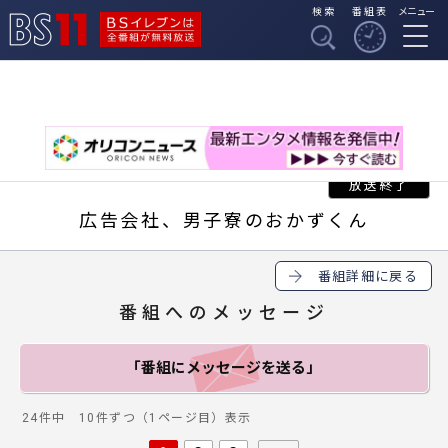
検索
番組表
メニュー
BSイレブンは全番組
BS11
が無料放送
広告会社、男子寮のおかずくん
番組詳細に戻る
番組へのメッセージ
「番組にメッセージ
を送る」
24件中 10件ずつ（1ページ目）表示