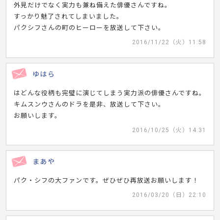
外見だけでなく実力も兼ね備えた俳優さんですね。
すっかり魅了されてしまいました。
パクシフさんの町のヒーローを放送して下さい。
2016/11/22（火）11:58
ゆはら
はどんな役柄も完璧に演じてしまう実力派の俳優さんですね。
キムスンウさんのドラを是非、放送して下さい。
お願いします。
2016/10/25（火）14:31
まあや
パク・シフの大ファンです。ぜひぜひ再放送お願いします！
2016/03/20（日）22:10