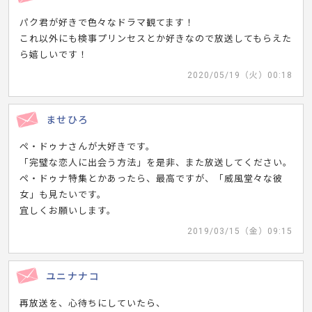
パク君が好きで色々なドラマ観てます！
これ以外にも検事プリンセスとか好きなので放送してもらえた
ら嬉しいです！
2020/05/19（火）00:18
ませひろ
ペ・ドゥナさんが大好きです。
「完璧な恋人に出会う方法」を是非、また放送してください。
ペ・ドゥナ特集とかあったら、最高ですが、「威風堂々な彼
女」も見たいです。
宜しくお願いします。
2019/03/15（金）09:15
ユニナナコ
再放送を、心待ちにしていたら、