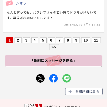
シオッ
なんと言っても、パクシフさんの若い時のドラマが見たいで
す。再放送お願いいたします！
2016/02/29（月）18:55
1
2
3
4
5
6
7
8
9
10
11
>>
「番組にメッセージ
を送る」
番組詳細に戻る