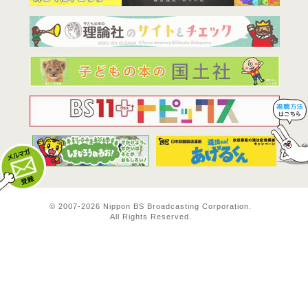
BS11は全
© 2007-
2026 Nippon BS Broadcasting Corporation.
All Rights Reserved.
メルマガ登録
料方法！ 視