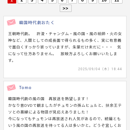
>>
韓国時代劇おたく
王朝時代劇。 許浚・チャングム・風の国・風の絵師・火の女
神など、人間としての成長面で得られるもの多く、実に有意義
で面白くすっかり嵌っていますが、朱蒙だけ未だに・・・ 気
になって仕方ありません。 放映方よろしくお願いいたしま
す。
2025/09/04（木）18:44
Tomo
韓国時代劇の風の国 再放送を熱望します！
かなり昔DVDで観ましたがチュモンの孫ムヒュルと、扶余王テ
ソとの悪縁による物語が見応えありました！
今になってもチュモンは再放送され人気があるので、続編とも
いう風の国の再放送を待ってる人は多いかと。どうぞ宜しくお