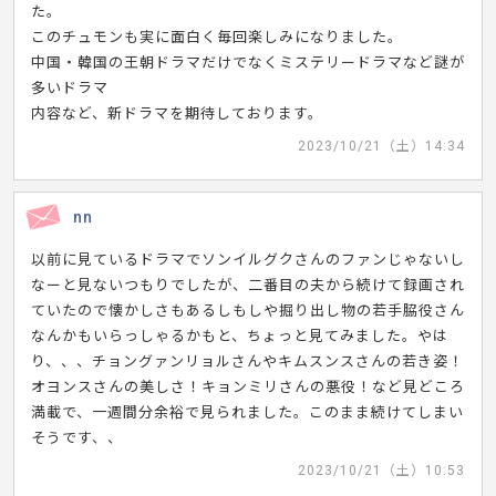
た。
このチュモンも実に面白く毎回楽しみになりました。
中国・韓国の王朝ドラマだけでなくミステリードラマなど謎が
多いドラマ
内容など、新ドラマを期待しております。
2023/10/21（土）14:34
nn
以前に見ているドラマでソンイルグクさんのファンじゃないし
なーと見ないつもりでしたが、二番目の夫から続けて録画され
ていたので懐かしさもあるしもしや掘り出し物の若手脇役さん
なんかもいらっしゃるかもと、ちょっと見てみました。やは
り、、、チョングァンリョルさんやキムスンスさんの若き姿！
オヨンスさんの美しさ！キョンミリさんの悪役！など見どころ
満載で、一週間分余裕で見られました。このまま続けてしまい
そうです、、
2023/10/21（土）10:53