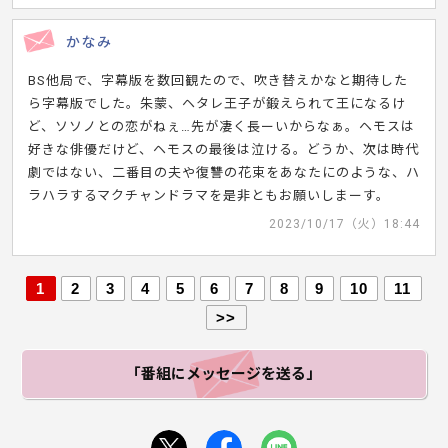
かなみ
BS他局で、字幕版を数回観たので、吹き替えかなと期待した
ら字幕版でした。朱蒙、ヘタレ王子が鍛えられて王になるけ
ど、ソソノとの恋がねぇ…先が凄く長ーいからなぁ。ヘモスは
好きな俳優だけど、ヘモスの最後は泣ける。どうか、次は時代
劇ではない、二番目の夫や復讐の花束をあなたにのような、ハ
ラハラするマクチャンドラマを是非ともお願いしまーす。
2023/10/17（火）18:44
1
2
3
4
5
6
7
8
9
10
11
>>
「番組にメッセージ
を送る」