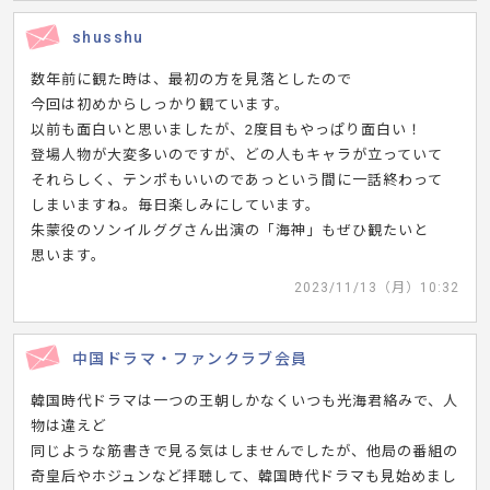
shusshu
数年前に観た時は、最初の方を見落としたので
今回は初めからしっかり観ています。
以前も面白いと思いましたが、2度目もやっぱり面白い！
登場人物が大変多いのですが、どの人もキャラが立っていて
それらしく、テンポもいいのであっという間に一話終わって
しまいますね。毎日楽しみにしています。
朱蒙役のソンイルググさん出演の「海神」もぜひ観たいと
思います。
2023/11/13（月）10:32
中国ドラマ・ファンクラブ会員
韓国時代ドラマは一つの王朝しかなくいつも光海君絡みで、人
物は違えど
同じような筋書きで見る気はしませんでしたが、他局の番組の
奇皇后やホジュンなど拝聴して、韓国時代ドラマも見始めまし