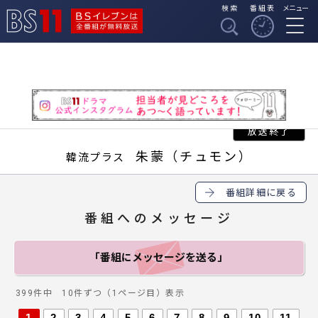
検索
番組表
メニュー
BSイレブンは全番組
BS11
が無料放送
朱蒙（チュモン）
韓流プラス
番組詳細に戻る
番組へのメッセージ
「番組にメッセージ
を送る」
399件中 10件ずつ（1ページ目）表示
1
2
3
4
5
6
7
8
9
10
11