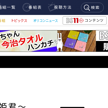
番組一覧
番組表
視聴方法
検索
コンテンツ
番組
トピックス
オリコンニュース
BS11+
姫君～