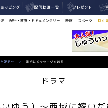
ショッピング
配信動画一覧
プレゼント
音楽
紀行・教養・ドキュメンタリー
映画
スポーツ
特別
いだ姫君～
番組にメッセージを送る
ドラマ
かいゆう）～西域に嫁いだ