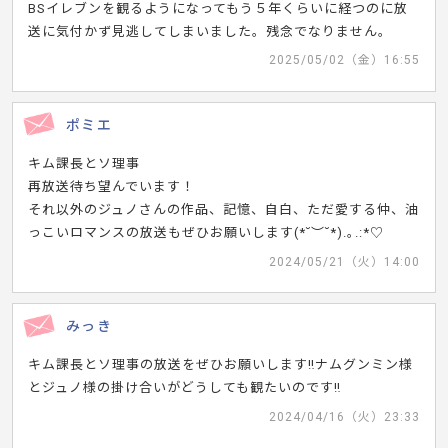
BSイレブンを観るようになってもう５年くらいに経つのに放
送に気付かず見逃してしまいました。残念でなりません。
2025/05/02（金）16:55
ポミエ
キム課長とソ理事
再放送待ち望んでいます！
それ以外のジュノさんの作品、記憶、自白、ただ愛する仲、油
っこいロマンスの放送もぜひお願いします(*˘︶˘*).｡.:*♡
2024/05/21（火）14:00
みっき
キム課長とソ理事の放送をぜひお願いします‼️ナムグンミン様
とジュノ様の掛け合いがどうしても観たいのです‼️
2024/04/16（火）23:33