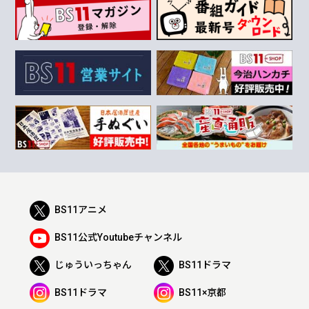
BS11アニメ
BS11公式Youtubeチャンネル
じゅういっちゃん
BS11ドラマ
BS11ドラマ
BS11×京都