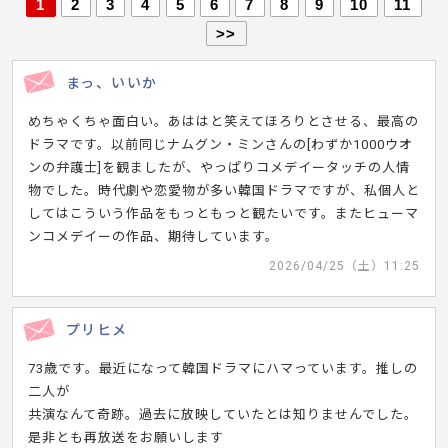
1
2
3
4
5
6
7
8
9
10
11
>>
まっ、いいか
めちゃくちゃ面白い。あははと笑えてほろりとさせる、最高の
ドラマです。以前同じナムグン・ミンさんの[わずか1000ウオ
ンの弁護士]を観ましたが、やっぱりコメデイータッチの人情
物でした。時代劇や恋愛物が多い韓国ドラマですが、私個人と
してはこういう作品をもっともっと観たいです。またヒューマ
ンコメデイーの作品、期待しています。
2026/04/25（土）11:25
プリヒメ
73歳です。最近になって韓国ドラマにハマっています。推しの
二人が
共演なんて奇跡。過去に放映していたとは知りませんでした。
是非とも再放送をお願いします