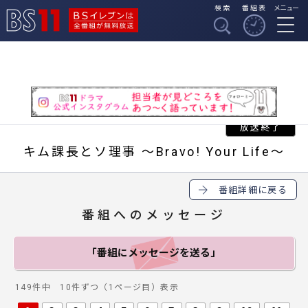
検索
番組表
メニュー
BSイレブンは全番組
BS11
が無料放送
キム課長とソ理事 ～Bravo! Your Life～
番組詳細に戻る
番組へのメッセージ
「番組にメッセージ
を送る」
149件中 10件ずつ（1ページ目）表示