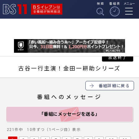
検索
番組表
メニュー
BSイレブンは全番組
BS11
が無料放送
古谷一行主演！金田一耕助シリーズ
番組詳細に戻る
番組へのメッセージ
「番組にメッセージ
を送る」
221件中 10件ずつ（1ページ目）表示