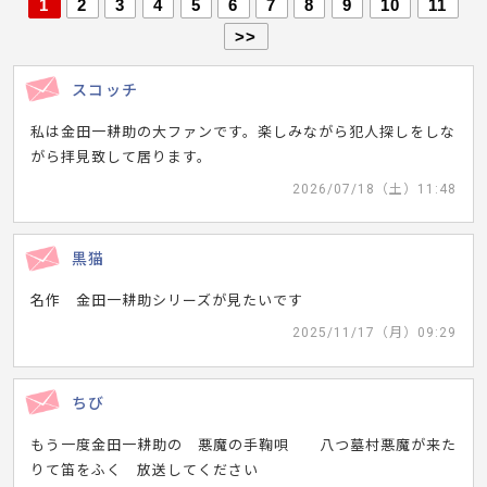
1
2
3
4
5
6
7
8
9
10
11
>>
スコッチ
私は金田一耕助の大ファンです。楽しみながら犯人探しをしな
がら拝見致して居ります。
2026/07/18（土）11:48
黒猫
名作 金田一耕助シリーズが見たいです
2025/11/17（月）09:29
ちび
もう一度金田一耕助の 悪魔の手鞠唄 八つ墓村悪魔が来た
りて笛をふく 放送してください