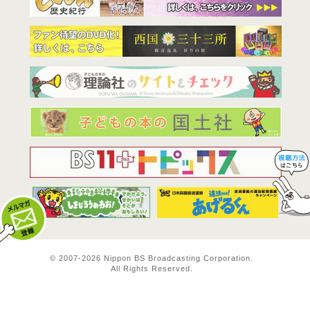
BS11は全
© 2007-
2026 Nippon BS Broadcasting Corporation.
All Rights Reserved.
メルマガ登録