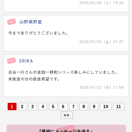
2025/01/28（火）19:26
山野美野里
今までありがとうございました。
2025/01/25（土）21:27
ERIKA
古谷一行さんの金田一耕助シリーズ楽しみにしていました。
未放送の分の放送希望です。
2025/01/22（水）17:09
1
2
3
4
5
6
7
8
9
10
11
>>
「番組にメッセージ
を送る」